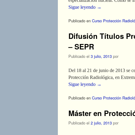
especialización nuclear. Como se i
Sigue leyendo
→
Publicado en
Curso Protección Radiol
Difusión Títulos P
– SEPR
Publicado el
3 julio, 2013
por
Del 18 al 21 de junio de 2013 se c
Protección Radiológica, en Extrema
Sigue leyendo
→
Publicado en
Curso Protección Radiol
Máster en Protecció
Publicado el
2 julio, 2013
por