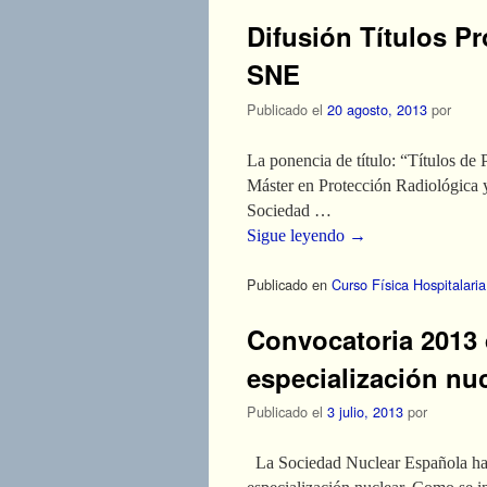
Difusión Títulos P
SNE
Publicado el
20 agosto, 2013
por
La ponencia de título: “Títulos de
Máster en Protección Radiológica y
Sociedad …
Sigue leyendo
→
Publicado en
Curso Física Hospitalaria
Convocatoria 2013 
especialización nu
Publicado el
3 julio, 2013
por
La Sociedad Nuclear Española ha c