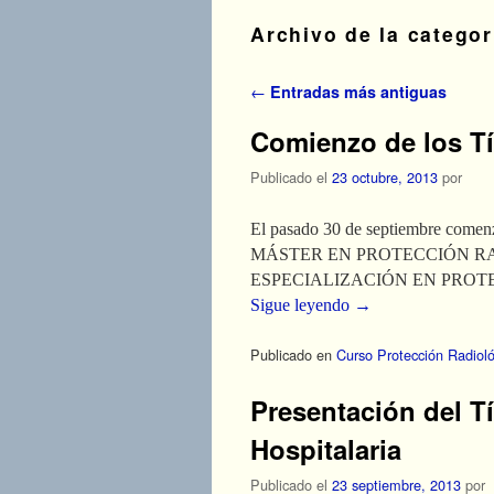
Archivo de la catego
Navegador de artículos
←
Entradas más antiguas
Comienzo de los Tí
Publicado el
23 octubre, 2013
por
El pasado 30 de septiembre comenzó
MÁSTER EN PROTECCIÓN RA
ESPECIALIZACIÓN EN PROT
Sigue leyendo
→
Publicado en
Curso Protección Radiol
Presentación del Tí
Hospitalaria
Publicado el
23 septiembre, 2013
por