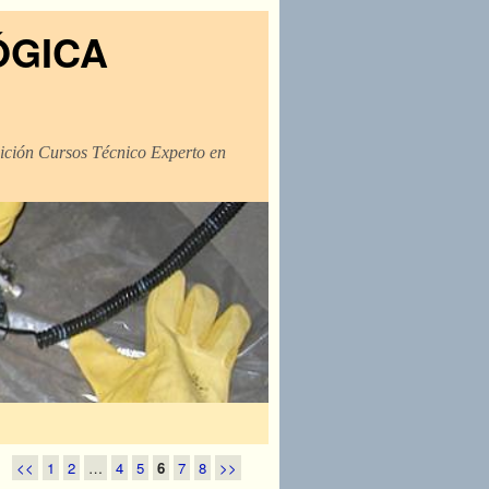
ÓGICA
dición Cursos Técnico Experto en
<<
1
2
…
4
5
6
7
8
>>