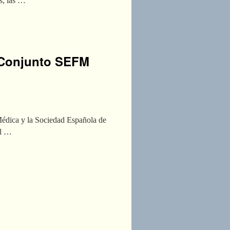
s, las …
o Conjunto SEFM
Médica y la Sociedad Española de
el …