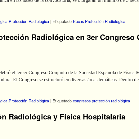
ndica en las bases de la convocatoria, se otorgarán un mínimo de 5 beca
ógica
,
Protección Radiológica
|
Etiquetado
Becas Protección Radiológica
rotección Radiológica en 3er Congres
elebró el tercer Congreso Conjunto de la Sociedad Española de Física 
dura. El Congreso se estructuró en diversas áreas temáticas. Dentro d
ógica
,
Protección Radiológica
|
Etiquetado
congresos protección radiológica
n Radiológica y Física Hospitalaria