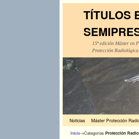
TÍTULOS 
SEMIPRE
15ª edición Máster en P
Protección Radiológica
Ir al contenido principal
Ir al contenido secundario
Noticias
Máster Protección Radio
Inicio
→Categorías
Protección Radio