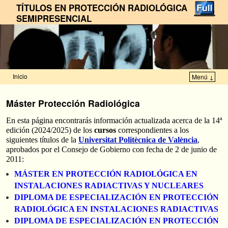
TÍTULOS EN PROTECCIÓN RADIOLÓGICA
SEMIPRESENCIAL
Inicio
Menú ↓
Ir al contenido principal
Ir al contenido secundario
Máster Protección Radiológica
En esta página encontrarás información actualizada acerca de la 14ª
edición (2024/2025) de los
cursos
correspondientes a los
siguientes títulos de la
Universitat Politècnica de València
,
aprobados por el Consejo de Gobierno con fecha de 2 de junio de
2011:
MÁSTER EN PROTECCIÓN RADIOLÓGICA EN
INSTALACIONES RADIACTIVAS Y NUCLEARES
DIPLOMA DE ESPECIALIZACIÓN EN PROTECCIÓN
RADIOLÓGICA EN INSTALACIONES RADIACTIVAS
DIPLOMA DE ESPECIALIZACIÓN EN PROTECCIÓN