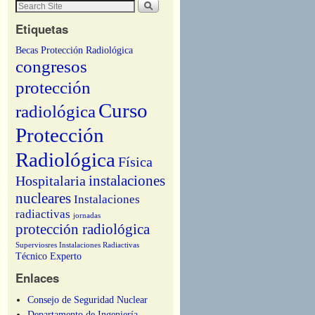
Etiquetas
Becas Protección Radiológica
congresos
protección
Curso
radiológica
Protección
Radiológica
Física
instalaciones
Hospitalaria
nucleares
Instalaciones
radiactivas
jornadas
protección radiológica
Superviosres Instalaciones Radiactivas
Técnico Experto
Enlaces
Consejo de Seguridad Nuclear
Departamento de Ingeniería