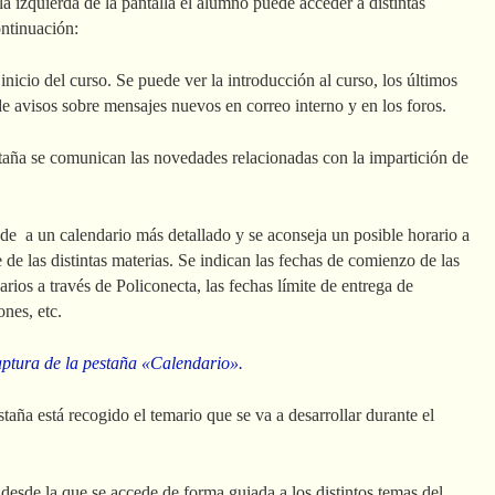
 izquierda de la pantalla el alumno puede acceder a distintas
ontinuación:
 inicio del curso. Se puede ver la introducción al curso, los últimos
e avisos sobre mensajes nuevos en correo interno y en los foros.
taña se comunican las novedades relacionadas con la impartición de
de a un calendario más detallado y se aconseja un posible horario a
 de las distintas materias. Se indican las fechas de comienzo de las
arios a través de Policonecta, las fechas límite de entrega de
ones, etc.
aptura de la pestaña «Calendario».
staña está recogido el temario que se va a desarrollar durante el
desde la que se accede de forma guiada a los distintos temas del