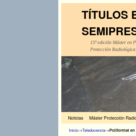
TÍTULOS 
SEMIPRE
15ª edición Máster en P
Protección Radiológica
Ir al contenido principal
Ir al contenido secundario
Noticias
Máster Protección Radio
Inicio
→
Teledocencia
→
Poliformat en 