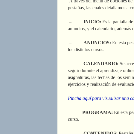
A través del menú de opciones de la
pestañas, las cuales detallamos a c
–
INICIO:
Es la pantalla de
anuncios, y el calendario, además d
–
ANUNCIOS:
En esta pes
los distintos cursos.
–
CALENDARIO:
Se acce
seguir durante el aprendizaje online
asignaturas, las fechas de los semin
ejercicios y realización de evaluaci
Pincha aquí para visualizar una c
–
PROGRAMA:
En esta pe
curso.
–
CONTENIDOS:
Pestaña 