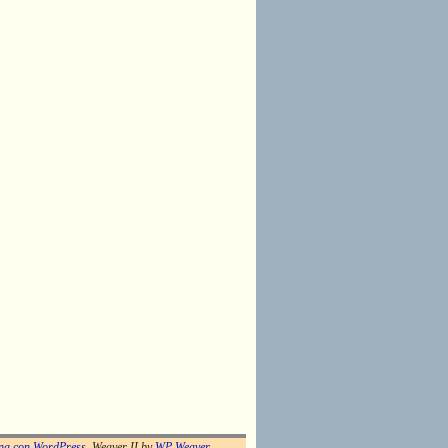
na con WordPress
Weaver II by
WP Weaver