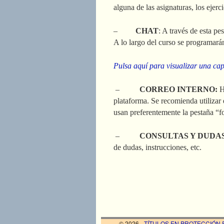
alguna de las asignaturas, los ejerci
–
CHAT
: A través de esta p
A lo largo del curso se programará
Pulsa aquí para visualizar una ca
–
CORREO INTERNO:
H
plataforma. Se recomienda utilizar 
usan preferentemente la pestaña “f
–
CONSULTAS Y DUDA
de dudas, instrucciones, etc.
© 2026 -
TÍTULOS EN PROTECCIÓN 