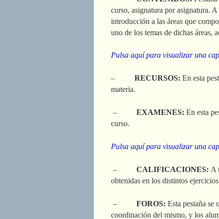
curso, asignatura por asignatura. A
introducción a las áreas que compo
uno de los temas de dichas áreas, ac
Pulsa aquí para visualizar una ca
–
RECURSOS:
En esta pes
materia.
–
EXAMENES:
En esta pes
curso.
Pulsa aquí para visualizar una ca
–
CALIFICACIONES:
A 
obtenidas en los distintos ejercicios
–
FOROS:
Esta pestaña se u
coordinación del mismo, y los alum