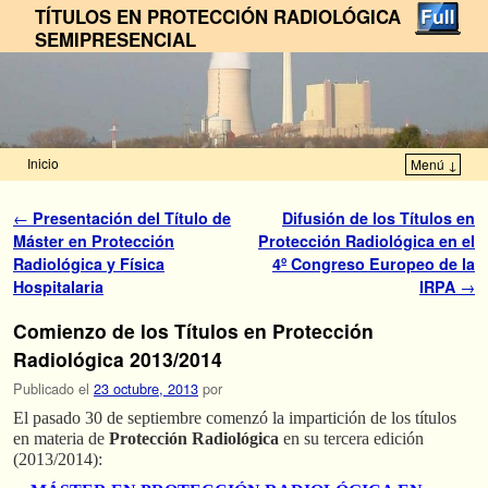
TÍTULOS EN PROTECCIÓN RADIOLÓGICA
SEMIPRESENCIAL
Inicio
Menú ↓
Ir al contenido principal
Ir al contenido secundario
Navegador de artículos
←
Presentación del Título de
Difusión de los Títulos en
Máster en Protección
Protección Radiológica en el
Radiológica y Física
4º Congreso Europeo de la
Hospitalaria
IRPA
→
Comienzo de los Títulos en Protección
Radiológica 2013/2014
Publicado el
23 octubre, 2013
por
El pasado 30 de septiembre comenzó la impartición de los títulos
en materia de
Protección Radiológica
en su tercera edición
(2013/2014):