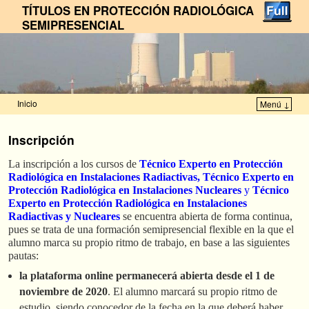
TÍTULOS EN PROTECCIÓN RADIOLÓGICA
SEMIPRESENCIAL
Inicio
Menú ↓
Ir al contenido principal
Ir al contenido secundario
Inscripción
La inscripción a los cursos de
Técnico Experto en Protección
Radiológica en Instalaciones Radiactivas, Técnico Experto en
Protección Radiológica en Instalaciones Nucleares
y
Técnico
Experto en Protección Radiológica en Instalaciones
Radiactivas y Nucleares
se encuentra abierta de forma continua,
pues se trata de una formación semipresencial flexible en la que el
alumno marca su propio ritmo de trabajo, en base a las siguientes
pautas:
la plataforma online permanecerá abierta desde el 1 de
noviembre de 2020
. El alumno marcará su propio ritmo de
estudio, siendo conocedor de la fecha en la que deberá haber