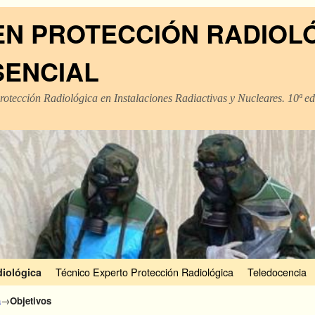
EN PROTECCIÓN RADIOL
SENCIAL
rotección Radiológica en Instalaciones Radiactivas y Nucleares. 10ª e
Técnico Experto Protección Radiológica
Teledocencia
diológica
a
→
Objetivos