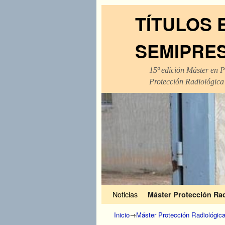
TÍTULOS 
SEMIPRE
15ª edición Máster en P
Protección Radiológica
Ir al contenido principal
Ir al contenido secundario
Noticias
Máster Protección Ra
Inicio
→
Máster Protección Radiológic