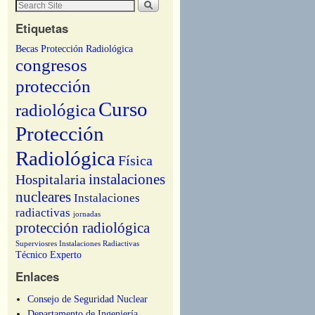
Etiquetas
Becas Protección Radiológica
congresos
protección
Curso
radiológica
Protección
Radiológica
Física
instalaciones
Hospitalaria
nucleares
Instalaciones
radiactivas
jornadas
protección radiológica
Superviosres Instalaciones Radiactivas
Técnico Experto
Enlaces
Consejo de Seguridad Nuclear
Departamento de Ingeniería