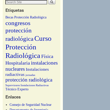
Etiquetas
Becas Protección Radiológica
congresos
protección
Curso
radiológica
Protección
Radiológica
Física
instalaciones
Hospitalaria
nucleares
Instalaciones
radiactivas
jornadas
protección radiológica
Superviosres Instalaciones Radiactivas
Técnico Experto
Enlaces
Consejo de Seguridad Nuclear
Departamento de Ingeniería