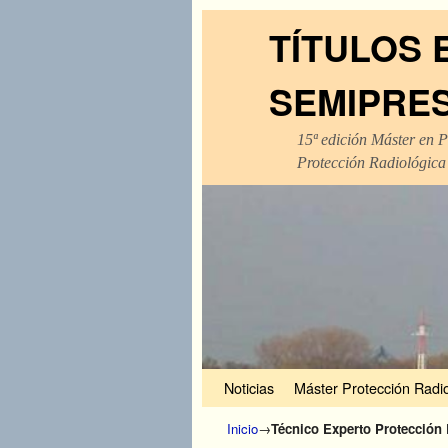
TÍTULOS 
SEMIPRE
15ª edición Máster en P
Protección Radiológica
Ir al contenido principal
Ir al contenido secundario
Noticias
Máster Protección Radio
Inicio
→
Técnico Experto Protección