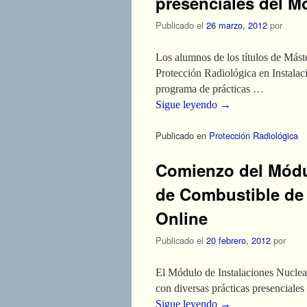
presenciales del M
Publicado el
26 marzo, 2012
por
Los alumnos de los títulos de Mást
Protección Radiológica en Instalaci
programa de prácticas …
Sigue leyendo
→
Publicado en
Protección Radiológica
Comienzo del Módul
de Combustible de 
Online
Publicado el
20 febrero, 2012
por
El Módulo de Instalaciones Nuclear
con diversas prácticas presenciale
Sigue leyendo
→