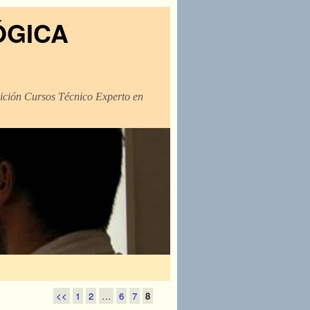
ÓGICA
dición Cursos Técnico Experto en
<<
1
2
…
6
7
8