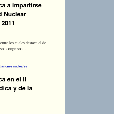
ca a impartirse
d Nuclear
e 2011
ntre los cuales destaca el de
ersos congresos …
alaciones nucleares
a en el II
ica y de la