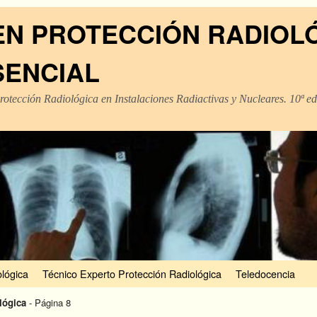
EN PROTECCIÓN RADIOL
SENCIAL
rotección Radiológica en Instalaciones Radiactivas y Nucleares. 10ª e
lógica
Técnico Experto Protección Radiológica
Teledocencia
lógica
- Página 8