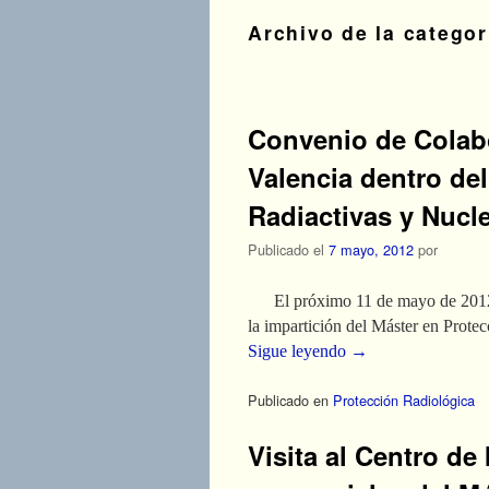
Archivo de la catego
Navegador de artículos
Convenio de Colabo
Valencia dentro de
Radiactivas y Nucle
Publicado el
7 mayo, 2012
por
El próximo 11 de mayo de 2012 se 
la impartición del Máster en Prote
Sigue leyendo
→
Publicado en
Protección Radiológica
Visita al Centro de