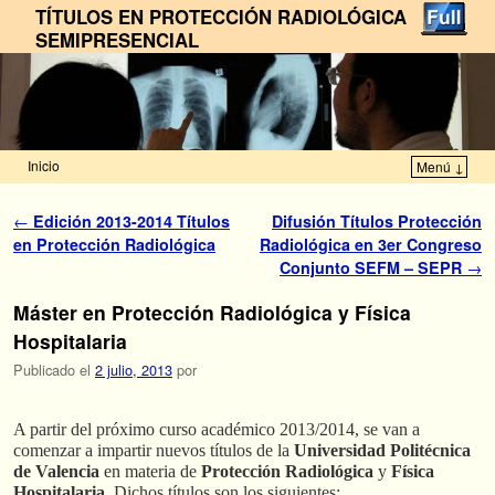
TÍTULOS EN PROTECCIÓN RADIOLÓGICA
SEMIPRESENCIAL
Inicio
Menú ↓
Ir al contenido principal
Ir al contenido secundario
Navegador de artículos
←
Edición 2013-2014 Títulos
Difusión Títulos Protección
en Protección Radiológica
Radiológica en 3er Congreso
Conjunto SEFM – SEPR
→
Máster en Protección Radiológica y Física
Hospitalaria
Publicado el
2 julio, 2013
por
A partir del próximo curso académico 2013/2014, se van a
comenzar a impartir nuevos títulos de la
Universidad Politécnica
de Valencia
en materia de
Protección Radiológica
y
Física
Hospitalaria
. Dichos títulos son los siguientes: