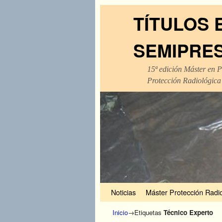
TÍTULOS 
SEMIPRE
15ª edición Máster en P
Protección Radiológica
Ir al contenido principal
Ir al contenido secundario
Noticias
Máster Protección Radio
Inicio
→Etiquetas
Técnico Experto