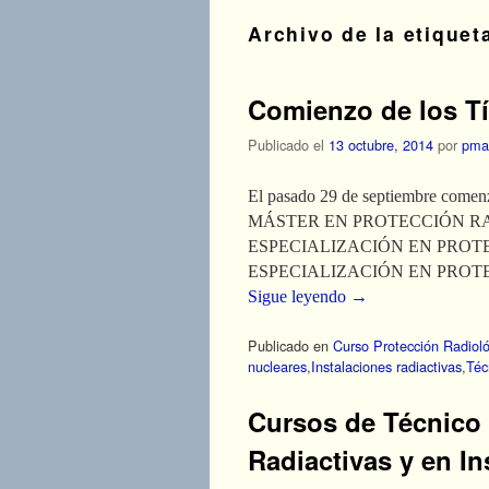
Archivo de la etiquet
Comienzo de los Tí
Publicado el
13 octubre, 2014
por
pma
El pasado 29 de septiembre comenzó
MÁSTER EN PROTECCIÓN RA
ESPECIALIZACIÓN EN PROT
ESPECIALIZACIÓN EN PROT
Sigue leyendo
→
Publicado en
Curso Protección Radiol
nucleares
,
Instalaciones radiactivas
,
Téc
Cursos de Técnico 
Radiactivas y en I