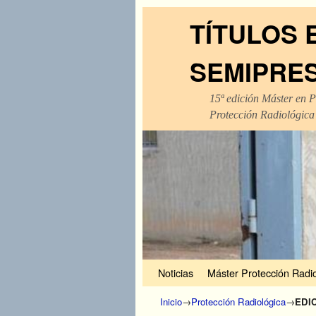
TÍTULOS 
SEMIPRE
15ª edición Máster en P
Protección Radiológica
Ir al contenido principal
Ir al contenido secundario
Noticias
Máster Protección Radio
Inicio
→
Protección Radiológica
→
EDI