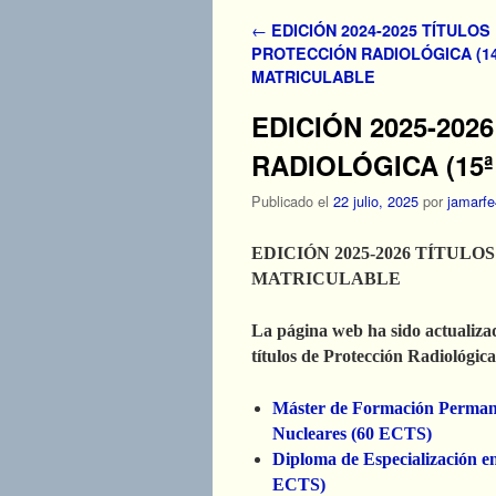
Navegador de artículos
←
EDICIÓN 2024-2025 TÍTULOS
PROTECCIÓN RADIOLÓGICA (14ª
MATRICULABLE
EDICIÓN 2025-202
RADIOLÓGICA (15
Publicado el
22 julio, 2025
por
jamarfe
EDICIÓN 2025-2026 TÍTULO
MATRICULABLE
La página web ha sido actualizad
títulos de Protección Radiológic
Máster de Formación Permanen
Nucleares (60 ECTS)
Diploma de Especialización en
ECTS)