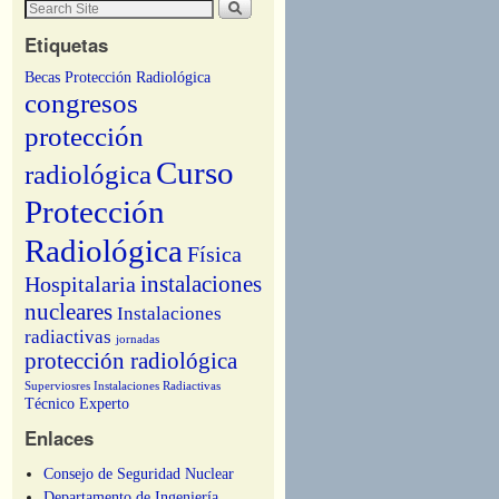
Etiquetas
Becas Protección Radiológica
congresos
protección
Curso
radiológica
Protección
Radiológica
Física
instalaciones
Hospitalaria
nucleares
Instalaciones
radiactivas
jornadas
protección radiológica
Superviosres Instalaciones Radiactivas
Técnico Experto
Enlaces
Consejo de Seguridad Nuclear
Departamento de Ingeniería