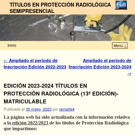
TÍTULOS EN PROTECCIÓN RADIOLÓGICA
SEMIPRESENCIAL
Inicio
Menú ↓
Ir al contenido principal
Ir al contenido secundario
Navegador de artículos
←
Ampliado el periodo de
Ampliado el periodo de
Inscripción Edición 2022-2023
Inscripción Edición 2023-2024
→
EDICIÓN 2023-2024 TÍTULOS EN
PROTECCIÓN RADIOLÓGICA (13ª EDICIÓN)-
MATRICULABLE
Publicado el
30 mayo, 2023
por
jamarfe4
La página web ha sido actualizada con la información relativa
a la
edición 2022/2023
de los títulos de Protección Radiológica
que impartimos: