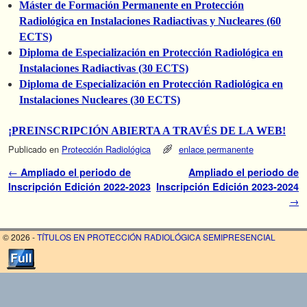
Máster de Formación Permanente en Protección
Radiológica en Instalaciones Radiactivas y Nucleares (60
ECTS)
Diploma de Especialización en Protección Radiológica en
Instalaciones Radiactivas (30 ECTS)
Diploma de Especialización en Protección Radiológica en
Instalaciones Nucleares (30 ECTS)
¡PREINSCRIPCIÓN ABIERTA A TRAVÉS DE LA WEB!
Publicado en
Protección Radiológica
enlace permanente
Navegador de artículos
←
Ampliado el periodo de
Ampliado el periodo de
Inscripción Edición 2022-2023
Inscripción Edición 2023-2024
→
© 2026 -
TÍTULOS EN PROTECCIÓN RADIOLÓGICA SEMIPRESENCIAL