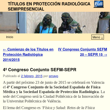
TÍTULOS EN PROTECCIÓN RADIOLÓGICA
SEMIPRESENCIAL
Inicio
Menú ↓
Ir al contenido principal
Ir al contenido secundario
Navegador de artículos
←
Comienzo de los Títulos en
IV Congreso Conjunto SEFM
Protección Radiológica
20 – SEPR 15
→
2014/2015
4º Congreso Conjunto SEFM-SEPR
Publicado el
2 febrero, 2015
por
pmayo
A partir del próximo 23 de junio de 2015 se celebrará en Valencia
el
4º Congreso Conjunto de la Sociedad Española de Física
Médica y la Sociedad Española de Protección Radiológica
. La
sede del Congreso será la Ciudad Politécnica de la Innovación de
la Universitat Politècnica de València.
El lema del Congreso es
‘Física y Salud: Retos de la Física