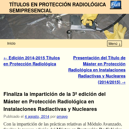
TÍTULOS EN PROTECCIÓN RADIOLÓGICA
SEMIPRESENCIAL
Inicio
Menú ↓
Ir al contenido principal
Ir al contenido secundario
Navegador de artículos
←
Edición 2014-2015 Títulos
Presentación del Título de
en Protección Radiológica
Máster en Protección
Radiológica en Instalaciones
Radiactivas y Nucleares
(2014/2015)
→
Finaliza la impartición de la 3ª edición del
Máster en Protección Radiológica en
Instalaciones Radiactivas y Nucleares
Publicado el
4 agosto, 2014
por
pmayo
Con la impartición de las prácticas relativas al Módulo Avanzado,