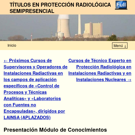
TÍTULOS EN PROTECCIÓN RADIOLÓGICA
SEMIPRESENCIAL
Inicio
Menú ↓
Ir al contenido principal
Ir al contenido secundario
Navegador de artículos
←
Próximos Cursos de
Cursos de Técnico Experto en
Supervisores y Operadores de
Protección Radiológica en
Instalaciones Radiactivas en
Instalaciones Radiactivas y en
los campos de aplicación
Instalaciones Nucleares
→
específicos de «Control de
Procesos y Técnicas
Analíticas» y «Laboratorios
con Fuentes no
Encapsuladas», dirigidos por
LAINSA (APLAZADOS)
Presentación Módulo de Conocimientos