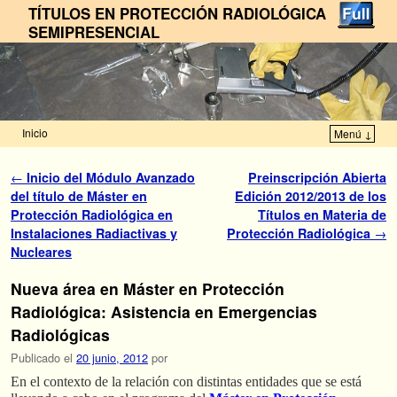
TÍTULOS EN PROTECCIÓN RADIOLÓGICA
SEMIPRESENCIAL
Inicio
Menú ↓
Ir al contenido principal
Ir al contenido secundario
Navegador de artículos
←
Inicio del Módulo Avanzado
Preinscripción Abierta
del título de Máster en
Edición 2012/2013 de los
Protección Radiológica en
Títulos en Materia de
Instalaciones Radiactivas y
Protección Radiológica
→
Nucleares
Nueva área en Máster en Protección
Radiológica: Asistencia en Emergencias
Radiológicas
Publicado el
20 junio, 2012
por
En el contexto de la relación con distintas entidades que se está