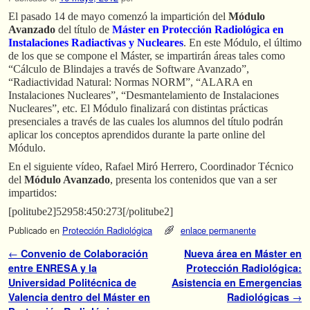
El pasado 14 de mayo comenzó la impartición del
Módulo
Avanzado
del título de
Máster en Protección Radiológica en
Instalaciones Radiactivas y Nucleares
. En este Módulo, el último
de los que se compone el Máster, se impartirán áreas tales como
“Cálculo de Blindajes a través de Software Avanzado”,
“Radiactividad Natural: Normas NORM”, “ALARA en
Instalaciones Nucleares”, “Desmantelamiento de Instalaciones
Nucleares”, etc. El Módulo finalizará con distintas prácticas
presenciales a través de las cuales los alumnos del título podrán
aplicar los conceptos aprendidos durante la parte online del
Módulo.
En el siguiente vídeo, Rafael Miró Herrero, Coordinador Técnico
del
Módulo Avanzado
, presenta los contenidos que van a ser
impartidos:
[politube2]52958:450:273[/politube2]
Publicado en
Protección Radiológica
enlace permanente
Navegador de artículos
←
Convenio de Colaboración
Nueva área en Máster en
entre ENRESA y la
Protección Radiológica:
Universidad Politécnica de
Asistencia en Emergencias
Valencia dentro del Máster en
Radiológicas
→