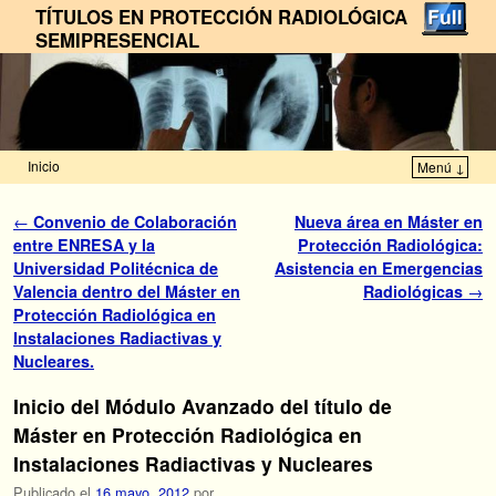
TÍTULOS EN PROTECCIÓN RADIOLÓGICA
SEMIPRESENCIAL
Inicio
Menú ↓
Ir al contenido principal
Ir al contenido secundario
Navegador de artículos
←
Convenio de Colaboración
Nueva área en Máster en
entre ENRESA y la
Protección Radiológica:
Universidad Politécnica de
Asistencia en Emergencias
Valencia dentro del Máster en
Radiológicas
→
Protección Radiológica en
Instalaciones Radiactivas y
Nucleares.
Inicio del Módulo Avanzado del título de
Máster en Protección Radiológica en
Instalaciones Radiactivas y Nucleares
Publicado el
16 mayo, 2012
por