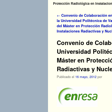
Protección Radiológica en Instalacion
Navegador de artículos
←
Convenio de Colaboración ent
la Universidad Politécnica de V
del Máster en Protección Radio
Instalaciones Radiactivas y Nuc
Convenio de Colab
Universidad Politéc
Máster en Protecci
Radiactivas y Nucle
Publicado el
16 mayo, 2012
por