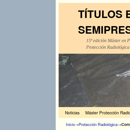
TÍTULOS 
SEMIPRE
15ª edición Máster en P
Protección Radiológica
Ir al contenido principal
Ir al contenido secundario
Noticias
Máster Protección Radio
Inicio
→
Protección Radiológica
→
Conv