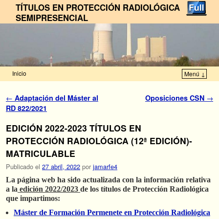
TÍTULOS EN PROTECCIÓN RADIOLÓGICA
SEMIPRESENCIAL
Inicio
Menú ↓
Ir al contenido principal
Ir al contenido secundario
Navegador de artículos
←
Adaptación del Máster al
Oposiciones CSN
→
RD 822/2021
EDICIÓN 2022-2023 TÍTULOS EN
PROTECCIÓN RADIOLÓGICA (12ª EDICIÓN)-
MATRICULABLE
Publicado el
27 abril, 2022
por
jamarfe4
La página web ha sido actualizada con la información relativa
a la
edición 2022/2023
de los títulos de Protección Radiológica
que impartimos:
Máster de Formación Permenete en Protección Radiológica