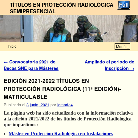
TÍTULOS EN PROTECCIÓN RADIOLÓGICA
SEMIPRESENCIAL
Inicio
Menú ↓
Ir al contenido principal
Ir al contenido secundario
Navegador de artículos
←
Convocatoria 2021 de
Ampliado el periodo de
Becas SNE para Másteres
Inscripción
→
EDICIÓN 2021-2022 TÍTULOS EN
PROTECCIÓN RADIOLÓGICA (11ª EDICIÓN)-
MATRICULABLE
Publicado el
3 junio, 2021
por
jamarfe4
La página web ha sido actualizada con la información relativa
a la
edición 2021/2022
de los títulos de Protección Radiológica
que impartimos:
Máster en Protección Radiológica en Instalaciones