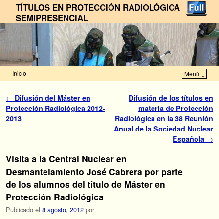
TÍTULOS EN PROTECCIÓN RADIOLÓGICA
SEMIPRESENCIAL
Inicio
Menú ↓
Ir al contenido principal
Ir al contenido secundario
Navegador de artículos
←
Difusión del Máster en
Difusión de los títulos en
Protección Radiológica 2012-
materia de Protección
2013
Radiológica en la 38 Reunión
Anual de la Sociedad Nuclear
Española
→
Visita a la Central Nuclear en
Desmantelamiento José Cabrera por parte
de los alumnos del título de Máster en
Protección Radiológica
Publicado el
8 agosto, 2012
por