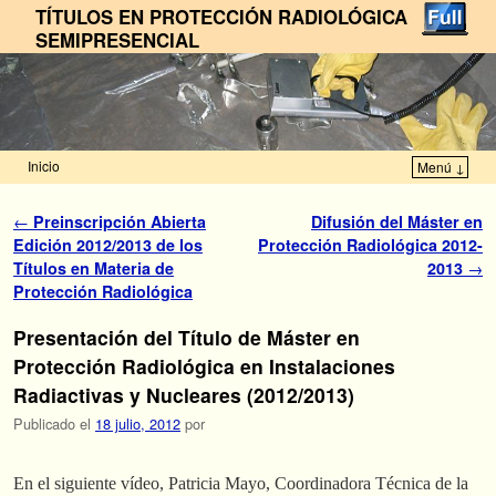
TÍTULOS EN PROTECCIÓN RADIOLÓGICA
SEMIPRESENCIAL
Inicio
Menú ↓
Ir al contenido principal
Ir al contenido secundario
Navegador de artículos
←
Preinscripción Abierta
Difusión del Máster en
Edición 2012/2013 de los
Protección Radiológica 2012-
Títulos en Materia de
2013
→
Protección Radiológica
Presentación del Título de Máster en
Protección Radiológica en Instalaciones
Radiactivas y Nucleares (2012/2013)
Publicado el
18 julio, 2012
por
En el siguiente vídeo, Patricia Mayo, Coordinadora Técnica de la