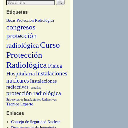
Etiquetas
Becas Protección Radiológica
congresos
protección
Curso
radiológica
Protección
Radiológica
Física
instalaciones
Hospitalaria
nucleares
Instalaciones
radiactivas
jornadas
protección radiológica
Superviosres Instalaciones Radiactivas
Técnico Experto
Enlaces
Consejo de Seguridad Nuclear
Departamento de Ingeniería