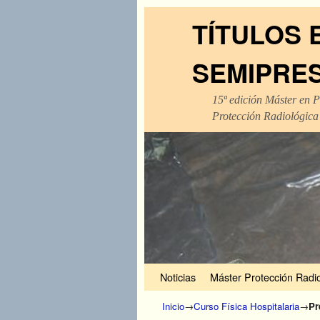
TÍTULOS 
SEMIPRE
15ª edición Máster en P
Protección Radiológica
Ir al contenido principal
Ir al contenido secundario
Noticias
Máster Protección Radio
Inicio
→
Curso Física Hospitalaria
→
Pr