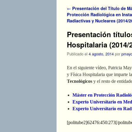
Navegador de artículos
←
Presentación del Título de M
Protección Radiológica en Inst
Radiactivas y Nucleares (2014/2
Presentación título
Hospitalaria (2014/
Publicado el
4 agosto, 2014
por
pmay
En el siguiente vídeo, Patricia Ma
y Física Hospitalaria que imparte l
Tecnológicos
y el resto de entidade
Máster en Protección Radiológ
Experto Universitario en Med
Experto Universitario en Rad
[politube2]62476:450:273[/politub