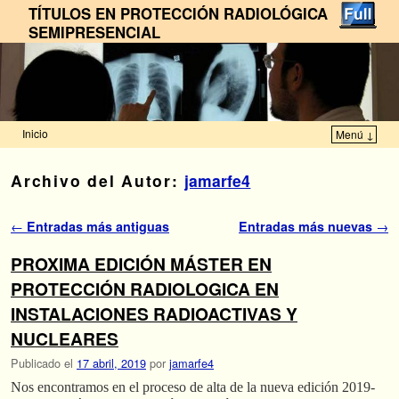
TÍTULOS EN PROTECCIÓN RADIOLÓGICA
SEMIPRESENCIAL
Inicio
Menú ↓
Ir al contenido principal
Ir al contenido secundario
Archivo del Autor:
jamarfe4
Navegador de artículos
←
Entradas más antiguas
Entradas más nuevas
→
PROXIMA EDICIÓN MÁSTER EN
PROTECCIÓN RADIOLOGICA EN
INSTALACIONES RADIOACTIVAS Y
NUCLEARES
Publicado el
17 abril, 2019
por
jamarfe4
Nos encontramos en el proceso de alta de la nueva edición 2019-